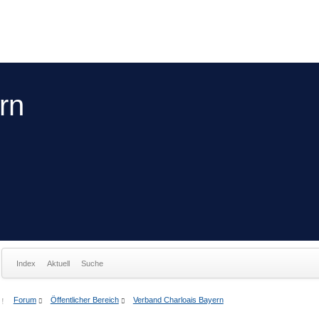
rn
Index
Aktuell
Suche
Forum
Öffentlicher Bereich
Verband Charloais Bayern