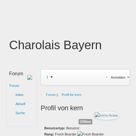
Charolais Bayern
Forum
Anmelden
Forum
Index
Forum
Profil für kern
Aktuell
Profil von kern
Suche
Offline
Benutzertyp:
Benutzer
Rang:
Fresh Boarder